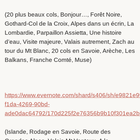
(20 plus beaux cols, Bonjour…, Forêt Noire,
Gothard-Col de la Croix, Alpes dans un écrin, La
Lombardie, Parpaillon Assietta, Une histoire
d’eau, Visite majeure, Valais autrement, Zach au
tour du Mt Blanc, 20 cols en Savoie, Arèche, Les
Balkans, Franche Comté, Muse)
https://www.evernote.com/shard/s406/sh/e9821e9f
f1da-4269-90bd-
ade0dac64792/170d225f2e76356b9b10f301ea2
(Islande, Rodage en Savoie, Route des