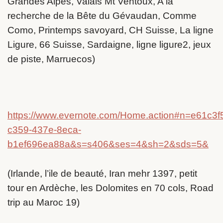
Grandes Alpes, Valais Mt Ventoux, A la
recherche de la Bête du Gévaudan, Comme
Como, Printemps savoyard, CH Suisse, La ligne
Ligure, 66 Suisse, Sardaigne, ligne ligure2, jeux
de piste, Marruecos)
https://www.evernote.com/Home.action#n=e61c3f
c359-437e-8eca-
b1ef696ea88a&s=s406&ses=4&sh=2&sds=5&
(Irlande, l’ile de beauté, Iran mehr 1397, petit
tour en Ardèche, les Dolomites en 70 cols, Road
trip au Maroc 19)