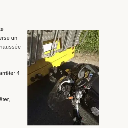
te
erse un
 chaussée
rrêter 4
êter,