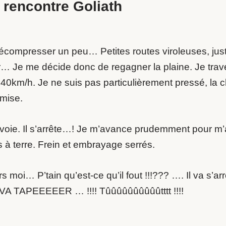
 rencontre Goliath
 décompresser un peu… Petites routes viroleuses, jus
er… Je me décide donc de regagner la plaine. Je trav
ée à 40km/h. Je ne suis pas particulièrement pressé, la
 mise.
 voie. Il s’arrête…! Je m’avance prudemment pour m’a
 à terre. Frein et embrayage serrés.
s moi… P’tain qu’est-ce qu’il fout !!!??? …. Il va s’arr
L VA TAPEEEEER … !!!! Tûûûûûûûûûûtttt !!!!