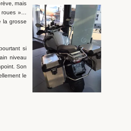
brève, mais
 2 roues »…
 la grosse
pourtant si
tain niveau
npoint. Son
ellement le