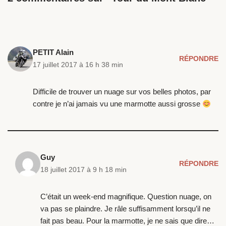
t
b
e
o
r
o
(
k
o
(
u
o
v
u
r
v
PETIT Alain
e
r
RÉPONDRE
d
e
17 juillet 2017 à 16 h 38 min
a
d
n
a
s
n
u
s
Difficile de trouver un nuage sur vos belles photos, par
n
u
e
n
contre je n’ai jamais vu une marmotte aussi grosse
n
e
o
n
u
o
v
u
e
v
l
e
l
l
e
l
Guy
f
e
RÉPONDRE
e
f
18 juillet 2017 à 9 h 18 min
n
e
ê
n
t
ê
r
t
C’était un week-end magnifique. Question nuage, on
e
r
)
e
va pas se plaindre. Je râle suffisamment lorsqu’il ne
)
fait pas beau. Pour la marmotte, je ne sais que dire…