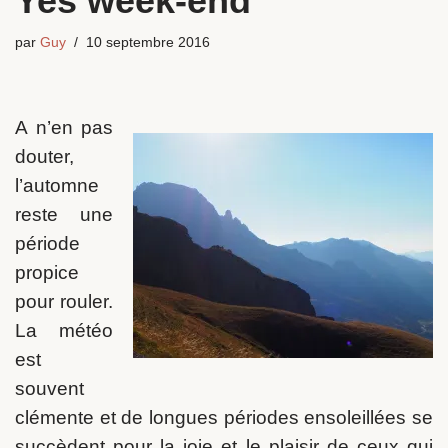
Yes week-end
par
Guy
10 septembre 2016
A n’en pas
douter,
l’automne
reste une
période
propice
pour rouler.
La météo
est
souvent
clémente et de longues périodes ensoleillées se
succèdent pour la joie et le plaisir de ceux qui