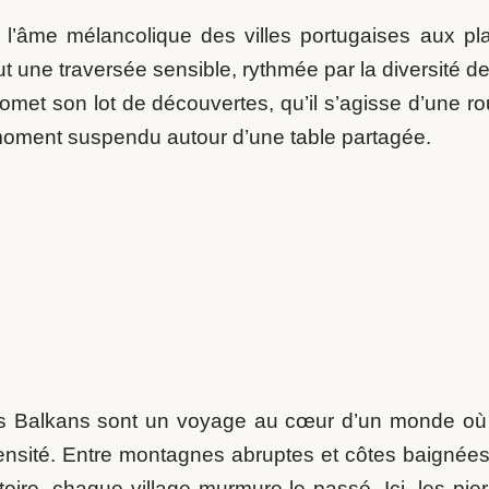
 l’âme mélancolique des villes portugaises aux p
t une traversée sensible, rythmée par la diversité de
omet son lot de découvertes, qu’il s’agisse d’une r
 moment suspendu autour d’une table partagée.
s Balkans sont un voyage au cœur d’un monde où l’h
tensité. Entre montagnes abruptes et côtes baignée
toire, chaque village murmure le passé. Ici, les pie