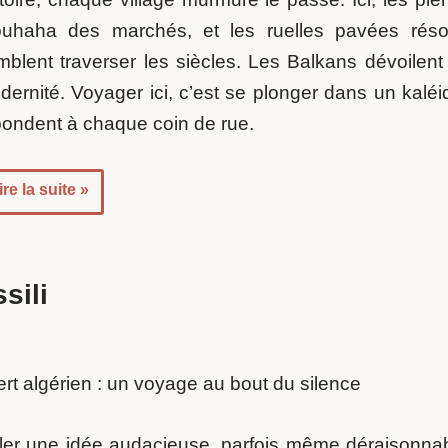
ouhaha des marchés, et les ruelles pavées réson
mblent traverser les siècles. Les Balkans dévoilent
dernité. Voyager ici, c’est se plonger dans un kalé
pondent à chaque coin de rue.
ire la suite »
ssili
rt algérien : un voyage au bout du silence
bler une idée audacieuse, parfois même déraisonnab