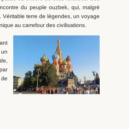
encontre du peuple ouzbek, qui, malgré
é. Véritable terre de légendes, un voyage
que au carrefour des civilisations.
ant
 un
de,
par
 de