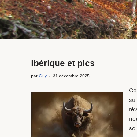
Ibérique et pics
par
Guy
31 décembre 2025
Ce
su
ré
nou
sol