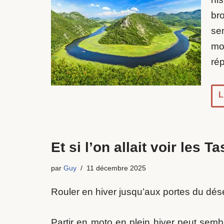
br
se
mo
ré
L
Et si l’on allait voir les Ta
par
Guy
11 décembre 2025
Rouler en hiver jusqu’aux portes du dése
Partir en moto en plein hiver peut sem