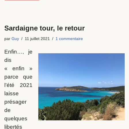
Sardaigne tour, le retour
par
Guy
11 juillet 2021
1 commentaire
Enfin…, je
dis
« enfin »
parce que
l’été 2021
laisse
présager
de
quelques
libertés